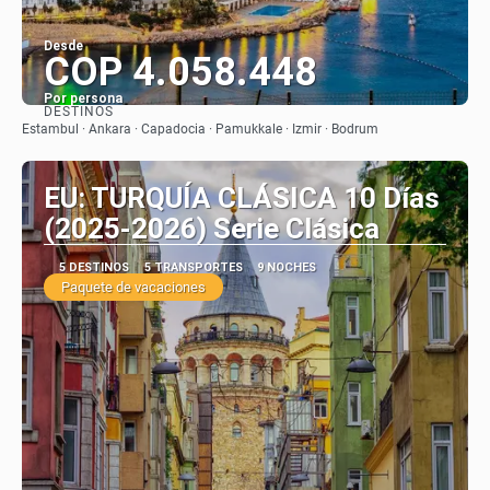
Desde
COP 4.058.448
Por persona
DESTINOS
Ver
Estambul · Ankara · Capadocia · Pamukkale · Izmir · Bodrum
EU: TURQUÍA CLÁSICA 10 Días
(2025-2026) Serie Clásica
5 DESTINOS
5 TRANSPORTES
9 NOCHES
Paquete de vacaciones