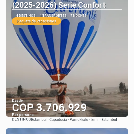
(2025-2026) Serie Confort
4 DESTINOS
4 TRANSPORTES
7 NOCHES
Paquete de vacaciones
Desde
COP 3.706.929
Por persona
DESTINOS
Estambul · Capadocia · Pamukkale · Izmir · Estambul
Ver