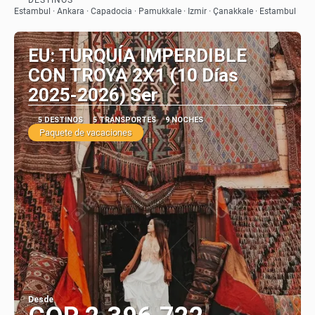
Ver
Estambul · Ankara · Capadocia · Pamukkale · Izmir · Çanakkale · Estambul
EU: TURQUÍA IMPERDIBLE
CON TROYA 2X1 (10 Días
2025-2026) Ser
5 DESTINOS
5 TRANSPORTES
9 NOCHES
Paquete de vacaciones
Desde