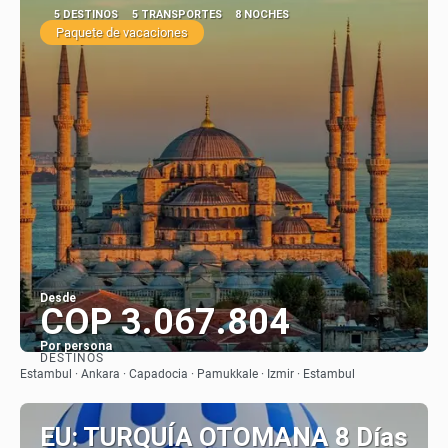
5 DESTINOS
5 TRANSPORTES
8 NOCHES
Paquete de vacaciones
Desde
COP 3.067.804
Por persona
DESTINOS
Ver
Estambul · Ankara · Capadocia · Pamukkale · Izmir · Estambul
EU: TURQUÍA OTOMANA 8 Días