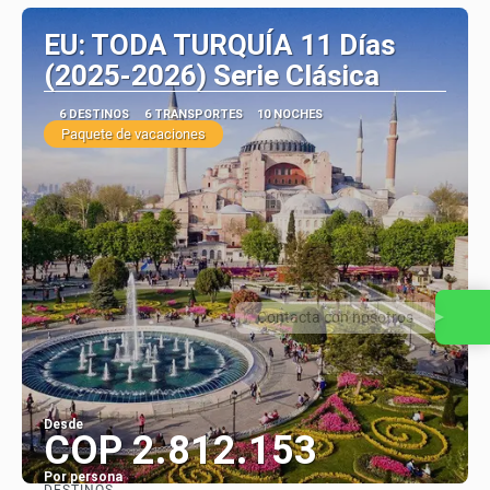
EU: TODA TURQUÍA 11 Días
(2025-2026) Serie Clásica
6 DESTINOS
6 TRANSPORTES
10 NOCHES
Paquete de vacaciones
Contacta con nosotros
Desde
COP 2.812.153
Por persona
DESTINOS