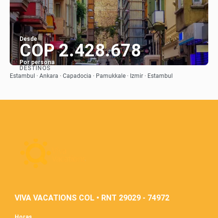
Desde
COP 2.428.678
Por persona
DESTINOS
Ver
Estambul · Ankara · Capadocia · Pamukkale · Izmir · Estambul
VIVA VACATIONS COL • RNT 29029 - 74972
Horas