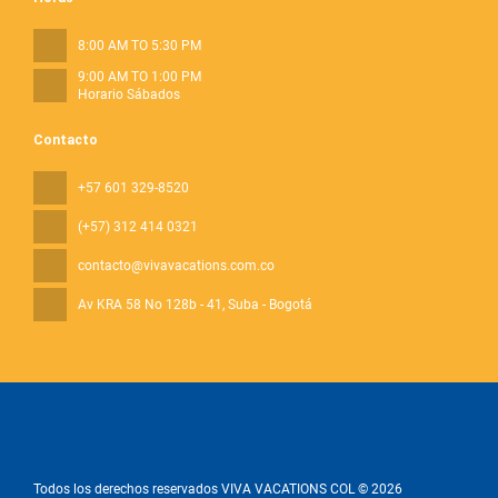
8:00 AM TO 5:30 PM
9:00 AM TO 1:00 PM
Horario Sábados
Contacto
+57 601 329-8520
(+57) 312 414 0321
contacto@vivavacations.com.co
Av KRA 58 No 128b - 41
, Suba - Bogotá
Todos los derechos reservados VIVA VACATIONS COL © 2026