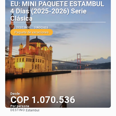
EU: MINI PAQUETE ESTAMBUL
4 Días (2025-2026) Serie
Clásica
1 DESTINOS
3 NOCHES
Paquete de vacaciones
Desde
COP 1.070.536
Por persona
DESTINO:
Estambul
Ver