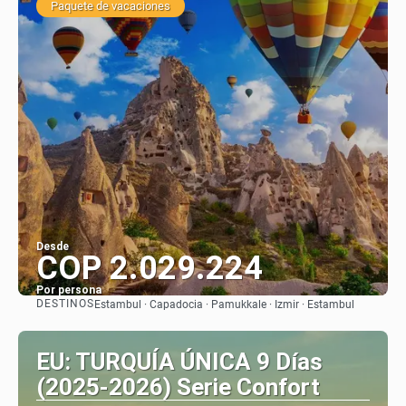
Paquete de vacaciones
Desde
COP 2.029.224
Por persona
DESTINOS
Estambul · Capadocia · Pamukkale · Izmir · Estambul
Ver
EU: TURQUÍA ÚNICA 9 Días
(2025-2026) Serie Confort