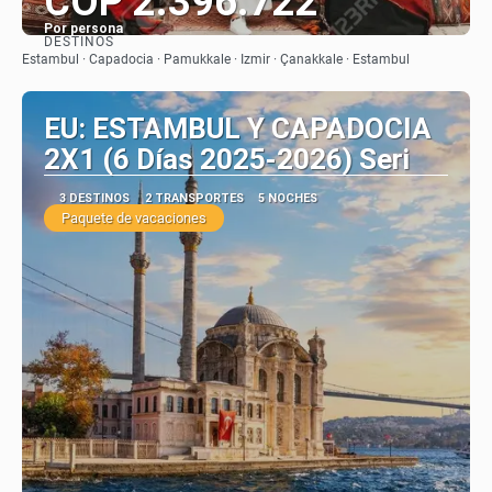
COP 2.396.722
Por persona
DESTINOS
Ver
Estambul · Capadocia · Pamukkale · Izmir · Çanakkale · Estambul
EU: ESTAMBUL Y CAPADOCIA
2X1 (6 Días 2025-2026) Seri
3 DESTINOS
2 TRANSPORTES
5 NOCHES
Paquete de vacaciones